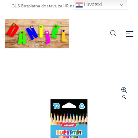
Hrvatski
GLS Besplatna dostava za HR narudžbe veće od
100,00 €
!
🔍