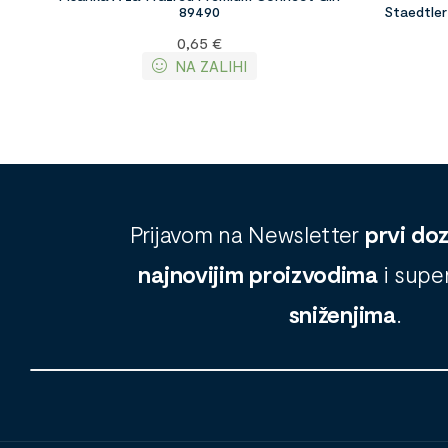
89490
Staedtler
0,65
€
NA ZALIHI
Prijavom na Newsletter
prvi do
najnovijim proizvodima
i supe
sniženjima
.