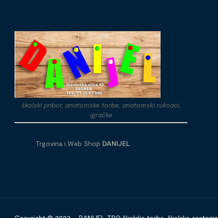
školski pribor, anatomske torbe, anatomski ruksaci,
igračke
Trgovina i Web Shop
DANIJEL
Copyright © 2023 – DANIJEL TPO školske torbe, školske anatomske