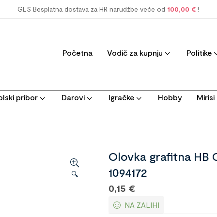
GLS Besplatna dostava za HR narudžbe veće od
100,00 €
!
Početna
Vodič za kupnju
Politike
lski pribor
Darovi
Igračke
Hobby
Miris
Olovka grafitna HB 
1094172
🔍
0,15
€
NA ZALIHI