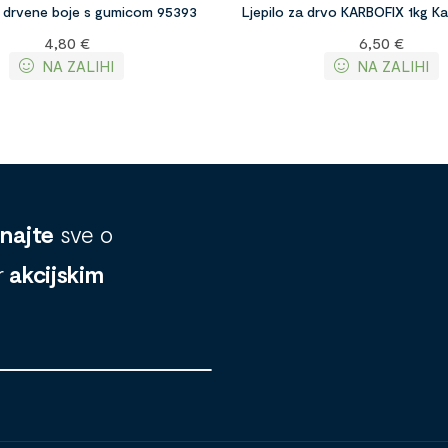
 drvene boje s gumicom 95393
Ljepilo za drvo KARBOFIX 1kg K
4,80
€
6,50
€
NA ZALIHI
NA ZALIHI
znajte
sve o
r
akcijskim