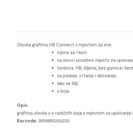
Olovka grafitna HB Connect s mjestom za ime
cijena za 1 kom
na olovci posebno mjesto za upisivan
tvrdoća: HB; šiljena; bez gumice; šes
za pisanje, crtanje i skiciranje;
lako se šilji;
6 boja
Opis:
grafitna olovka u 6 različitih boja s mjestom za upisivanje
Barcode:
3858885256220