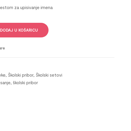
estom za upisivanje imena
DODAJ U KOŠARICU
are
vke
,
Školski pribor
,
Školski setovi
isanje
,
školski pribor