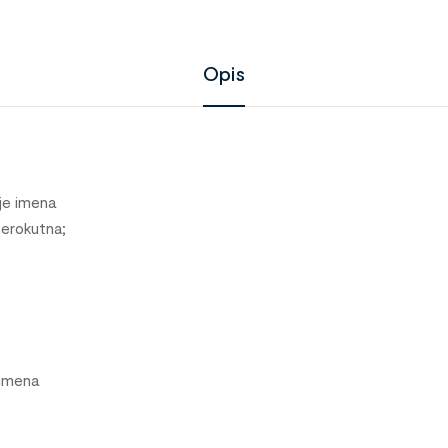
Opis
je imena
terokutna;
 imena