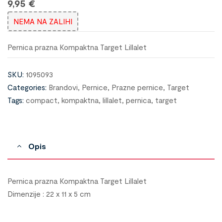
9,95
€
NEMA NA ZALIHI
Pernica prazna Kompaktna Target Lillalet
SKU:
1095093
Categories:
Brandovi
,
Pernice
,
Prazne pernice
,
Target
Tags:
compact
,
kompaktna
,
lillalet
,
pernica
,
target
Opis
Pernica prazna Kompaktna Target Lillalet
Dimenzije : 22 x 11 x 5 cm