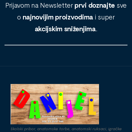
Prijavom na Newsletter
prvi doznajte
sve
o
najnovijim proizvodima
i super
akcijskim sniženjima
.
školski pribor, anatomske torbe, anatomski ruksaci, igračke