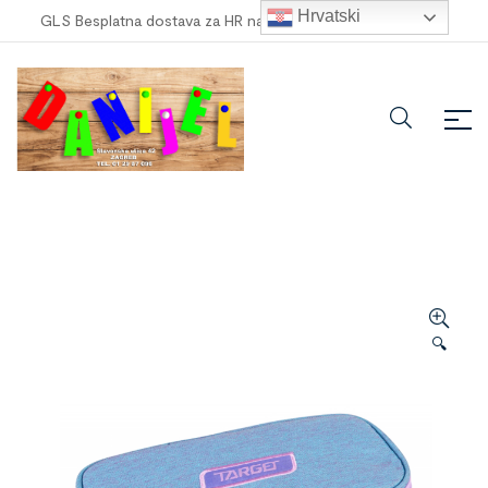
Hrvatski
GLS Besplatna dostava za HR narudžbe veće od
100,00 €
!
🔍