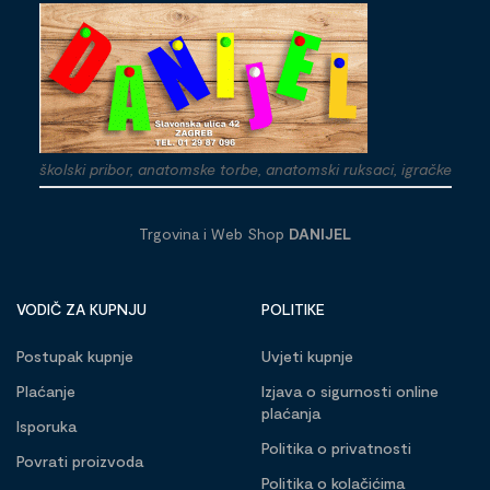
školski pribor, anatomske torbe, anatomski ruksaci, igračke
Trgovina i Web Shop
DANIJEL
VODIČ ZA KUPNJU
POLITIKE
Postupak kupnje
Uvjeti kupnje
Plaćanje
Izjava o sigurnosti online
plaćanja
Isporuka
Politika o privatnosti
Povrati proizvoda
Politika o kolačićima