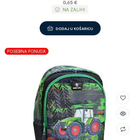
0,65
€
NA ZALIHI
DODAJ U KOŠARICU
POSEBNA PONUDA