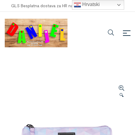
Hrvatski
GLS Besplatna dostava za HR narudžbe veće od
100,00 €
!
🔍