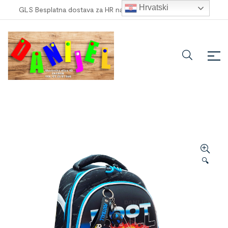
Hrvatski
GLS Besplatna dostava za HR narudžbe veće od
100,00 €
!
🔍