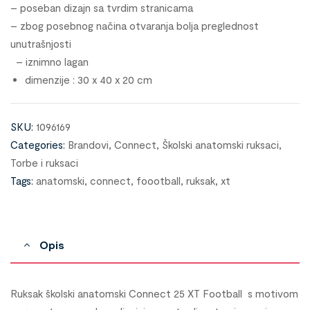
– poseban dizajn sa tvrdim stranicama
– zbog posebnog načina otvaranja bolja preglednost
unutrašnjosti
–
iznimno lagan
dimenzije : 30 x 40 x 20 cm
SKU:
1096169
Categories:
Brandovi
,
Connect
,
Školski anatomski ruksaci
,
Torbe i ruksaci
Tags:
anatomski
,
connect
,
foootball
,
ruksak
,
xt
Opis
Ruksak školski anatomski Connect 25 XT Football s motivom