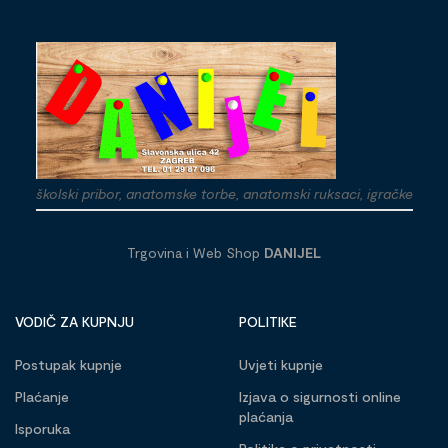
školski pribor, anatomske torbe, anatomski ruksaci, igračke
Trgovina i Web Shop
DANIJEL
VODIČ ZA KUPNJU
POLITIKE
Postupak kupnje
Uvjeti kupnje
Plaćanje
Izjava o sigurnosti online
plaćanja
Isporuka