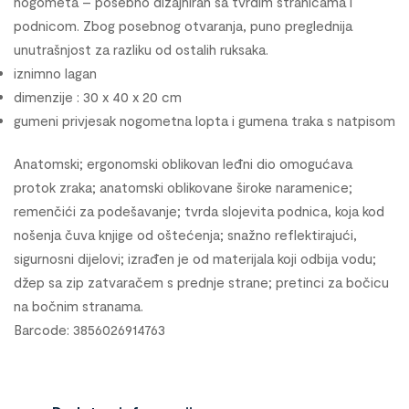
nogometa – posebno dizajniran sa tvrdim stranicama i
podnicom. Zbog posebnog otvaranja, puno preglednija
unutrašnjost za razliku od ostalih ruksaka.
iznimno lagan
dimenzije : 30 x 40 x 20 cm
gumeni privjesak nogometna lopta i gumena traka s natpisom
Anatomski; ergonomski oblikovan leđni dio omogućava
protok zraka; anatomski oblikovane široke naramenice;
remenčići za podešavanje; tvrda slojevita podnica, koja kod
nošenja čuva knjige od oštećenja; snažno reflektirajući,
sigurnosni dijelovi; izrađen je od materijala koji odbija vodu;
džep sa zip zatvaračem s prednje strane; pretinci za bočicu
na bočnim stranama.
Barcode: 3856026914763