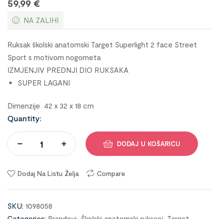
59,99
€
NA ZALIHI
Ruksak školski anatomski Target Superlight 2 face Street
Sport s motivom nogometa
IZMJENJIV PREDNJI DIO RUKSAKA
SUPER LAGANI
Dimenzije 42 x 32 x 18 cm
Quantity:
DODAJ U KOŠARICU
Dodaj Na Listu Želja
Compare
SKU:
1098058
Categories:
Brandovi
,
Školski anatomski ruksaci
,
Target
,