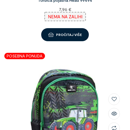
Torbica pojasna Head 99494
7,96
€
NEMA NA ZALIHI
PROČITAJ VIŠE
POSEBNA PONUDA