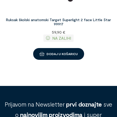
Ruksak školski anatomski Target Superlight 2 face Little Star
99917
59,90
€
NA ZALIHI
DODAJ U KOŠARICU
Prijavom na Newsletter
prvi doznajte
sve
o
najnovijim proizvodima
i super