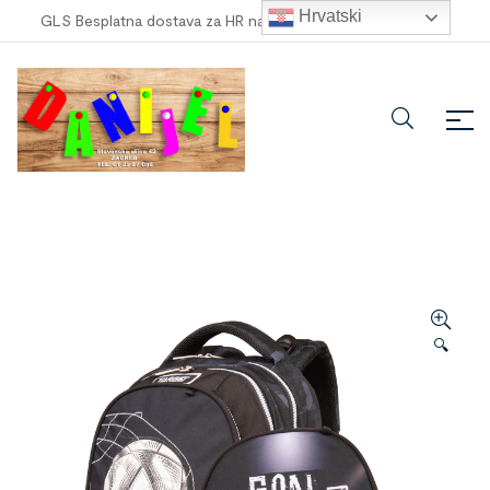
Hrvatski
GLS Besplatna dostava za HR narudžbe veće od
100,00 €
!
🔍