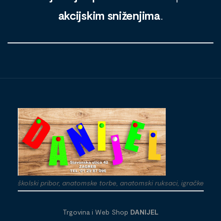
akcijskim sniženjima
.
školski pribor, anatomske torbe, anatomski ruksaci, igračke
Trgovina i Web Shop
DANIJEL