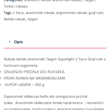
Torbe i ruksaci
Tags:
2 face
,
anatomski ruksak
,
ergonomski ruksak
,
goal rush
,
školski ruksak
,
target
Opis
Ruksak školski anatomski Target Superlight 2 face Goal rush s
motivom nogometa
IZMJENJIV PREDNJI DIO RUKSAKA
PRSNI REMEN NA NARAMENICAMA
SUPER LAGANI – 850 g
Ergonomski oblikovan leđni dio omogućava protok
zraka.
Anatomski oblikovane široke naramenice ; remenčići
za podešavanje; tvrda podnica, koja kod nošenja čuva knjige