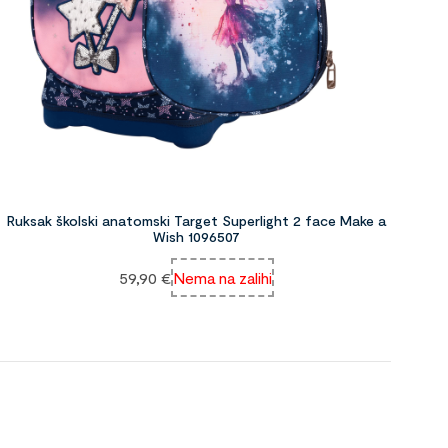
Ruksak školski anatomski Target Superlight 2 face Make a
Wish 1096507
59,90
€
Nema na zalihi