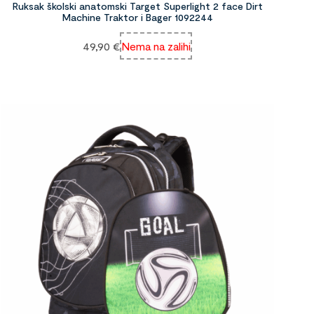
Ruksak školski anatomski Target Superlight 2 face Dirt
Machine Traktor i Bager 1092244
49,90
€
Nema na zalihi