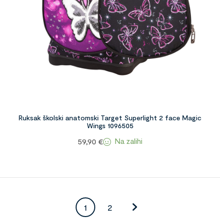
Ruksak školski anatomski Target Superlight 2 face Magic
Wings 1096505
Na zalihi
59,90
€
1
2