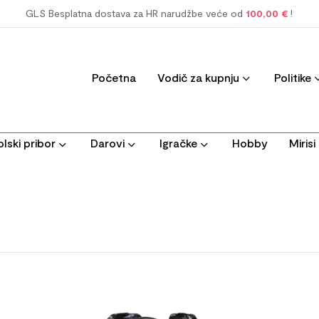
GLS Besplatna dostava za HR narudžbe veće od
100,00 €
!
Početna
Vodič za kupnju
Politike
lski pribor
Darovi
Igračke
Hobby
Miris