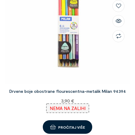
Drvene boje obostrane flourescentna-metalik Milan 94394
3,90
€
NEMA NA ZALIHI
PROČITAJ VIŠE