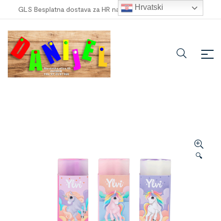
Hrvatski
GLS Besplatna dostava za HR narudžbe veće od
100,00 €
!
🔍