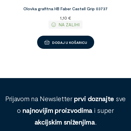
Olovka grafitna HB Faber Castell Grip 03737
1,10
€
NA ZALIHI
DODAJ U KOŠARICU
Prijavom na Newsletter
prvi doznajte
sve
o
najnovijim proizvodima
i super
akcijskim sniženjima
.