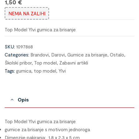
1,50
€
NEMA NA ZALIHI
Top Model Ylvi gumica za brisanje
SKU:
1097868
Categories:
Brandovi
,
Darovi
,
Gumice za brisanje
,
Ostalo
,
Školski pribor
,
Top model
,
Zabavni artikli
Tags:
gumica
,
top model
,
Ylvi
Opis
Top Model Ylvi gumica za brisanje
gumice za brisanje s motivom jednoroga
Dimenzije pakiranja: 1,8 x 2,3 x 5 cm