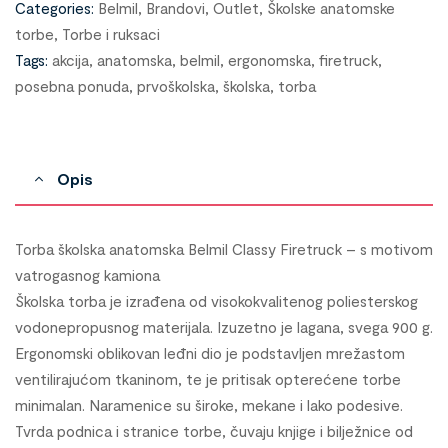
Categories:
Belmil
,
Brandovi
,
Outlet
,
Školske anatomske
torbe
,
Torbe i ruksaci
Tags:
akcija
,
anatomska
,
belmil
,
ergonomska
,
firetruck
,
posebna ponuda
,
prvoškolska
,
školska
,
torba
Opis
Torba školska anatomska Belmil Classy Firetruck – s motivom
vatrogasnog kamiona
Torba za prvi razred
Školska torba je izrađena od visokokvalitenog poliesterskog
vodonepropusnog materijala. Izuzetno je lagana, svega 900 g.
Ergonomski oblikovan leđni dio je podstavljen mrežastom
ventilirajućom tkaninom, te je pritisak opterećene torbe
minimalan. Naramenice su široke, mekane i lako podesive.
Tvrda podnica i stranice torbe, čuvaju knjige i bilježnice od