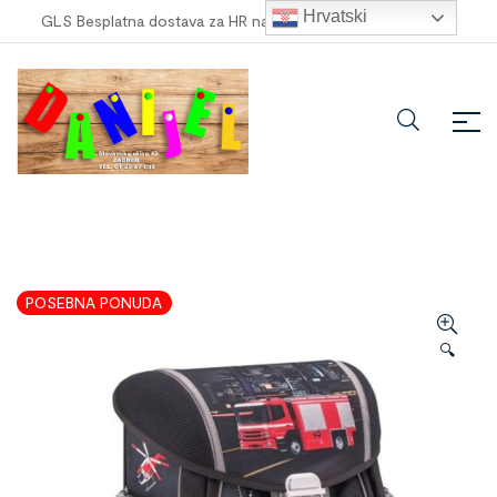
Hrvatski
GLS Besplatna dostava za HR narudžbe veće od
100,00 €
!
POSEBNA PONUDA
🔍