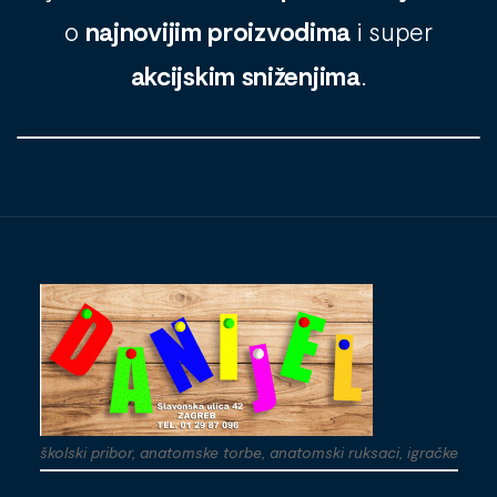
o
najnovijim proizvodima
i super
akcijskim sniženjima
.
školski pribor, anatomske torbe, anatomski ruksaci, igračke