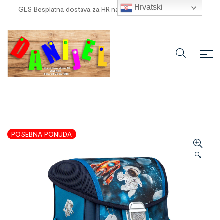
Hrvatski
GLS Besplatna dostava za HR narudžbe veće od
100,00 €
!
POSEBNA PONUDA
🔍