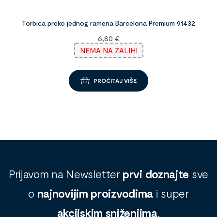
Torbica preko jednog ramena Barcelona Premium 91432
6,80
€
NEMA NA ZALIHI
PROČITAJ VIŠE
Prijavom na Newsletter
prvi doznajte
sve
o
najnovijim proizvodima
i super
akcijskim sniženjima
.