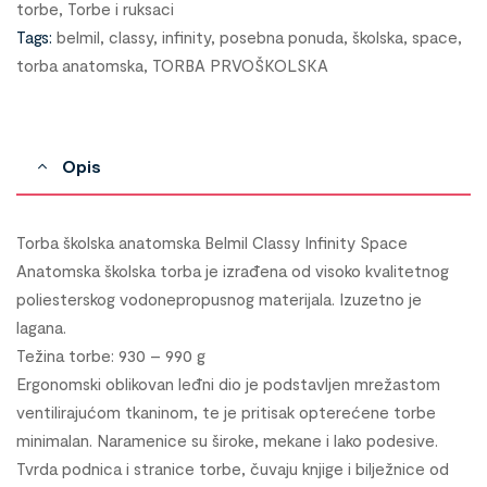
torbe
,
Torbe i ruksaci
Tags:
belmil
,
classy
,
infinity
,
posebna ponuda
,
školska
,
space
,
torba anatomska
,
TORBA PRVOŠKOLSKA
Opis
Torba školska anatomska Belmil Classy Infinity Space
Anatomska školska torba je izrađena od visoko kvalitetnog
poliesterskog vodonepropusnog materijala. Izuzetno je
lagana.
Težina torbe: 930 – 990 g
Ergonomski oblikovan leđni dio je podstavljen mrežastom
ventilirajućom tkaninom, te je pritisak opterećene torbe
minimalan. Naramenice su široke, mekane i lako podesive.
Tvrda podnica i stranice torbe, čuvaju knjige i bilježnice od