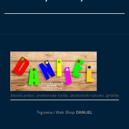
školski pribor, anatomske torbe, anatomski ruksaci, igračke
Trgovina i Web Shop
DANIJEL