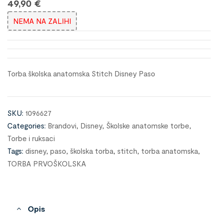
49,90
€
NEMA NA ZALIHI
Torba školska anatomska Stitch Disney Paso
SKU:
1096627
Categories:
Brandovi
,
Disney
,
Školske anatomske torbe
,
Torbe i ruksaci
Tags:
disney
,
paso
,
školska torba
,
stitch
,
torba anatomska
,
TORBA PRVOŠKOLSKA
Opis