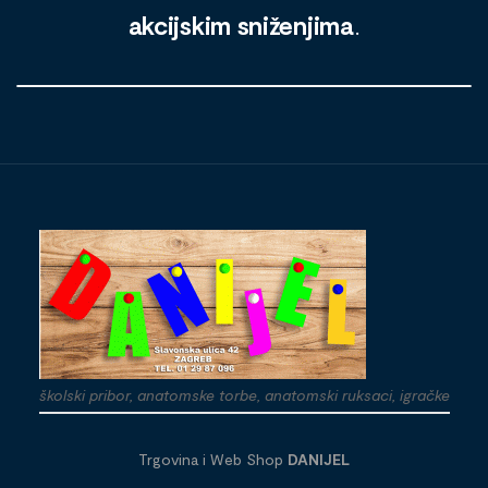
akcijskim sniženjima
.
školski pribor, anatomske torbe, anatomski ruksaci, igračke
Trgovina i Web Shop
DANIJEL