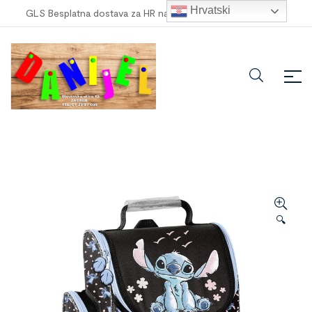
Hrvatski
GLS Besplatna dostava za HR narudžbe veće od
100,00 €
!
🔍