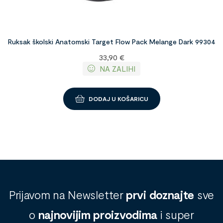
Ruksak školski Anatomski Target Flow Pack Melange Dark 99304
33,90
€
NA ZALIHI
DODAJ U KOŠARICU
Prijavom na Newsletter
prvi doznajte
sve
o
najnovijim proizvodima
i super