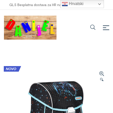
Hrvatski
GLS Besplatna dostava za HR narudžbe veće od
100,00 €
!
NOVO
🔍