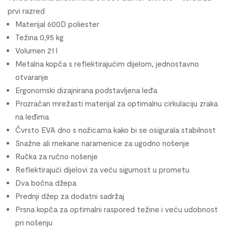
prvi razred
Materijal 600D poliester
Težina 0,95 kg
Volumen 21 l
Metalna kopča s reflektirajućim dijelom, jednostavno
otvaranje
Ergonomski dizajnirana podstavljena leđa
Prozračan mrežasti materijal za optimalnu cirkulaciju zraka
na leđima
Čvrsto EVA dno s nožicama kako bi se osigurala stabilnost
Snažne ali mekane naramenice za ugodno nošenje
Ručka za ručno nošenje
Reflektirajući dijelovi za veću sigurnost u prometu
Dva bočna džepa
Prednji džep za dodatni sadržaj
Prsna kopča za optimalni raspored težine i veću udobnost
pri nošenju