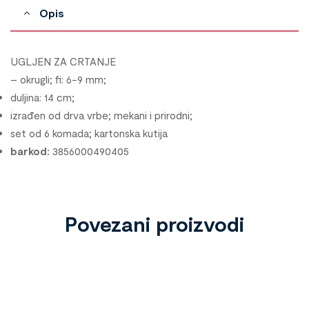
Opis
UGLJEN ZA CRTANJE
–
okrugli; fi: 6-9 mm;
duljina: 14 cm;
izrađen od drva vrbe; mekani i prirodni;
set od 6 komada; kartonska kutija
barkod:
3856000490405
Povezani proizvodi