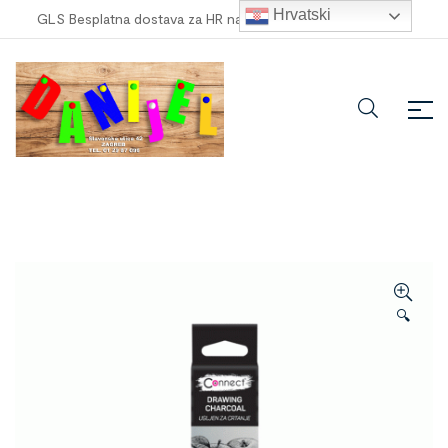
Hrvatski
GLS Besplatna dostava za HR narudžbe veće od
100,00 €
!
🔍