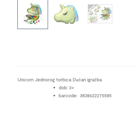
Unicorn Jednorog torbica Dućan igračka
dob: 3+
barcode: 3838622275585