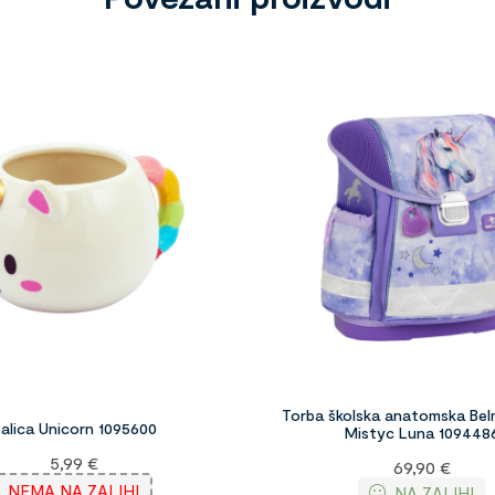
Torba školska anatomska Belm
alica Unicorn 1095600
Mistyc Luna 109448
5,99
€
69,90
€
NEMA NA ZALIHI
NA ZALIHI