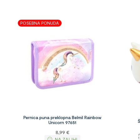
POSEBNA PONUDA
Pernica puna preklopna Belmil Rainbow
Š
Unicorn 97651
8,99
€
NA ZALIHI