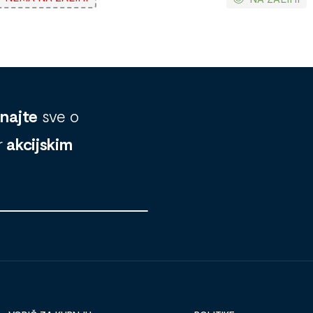
znajte
sve o
r
akcijskim