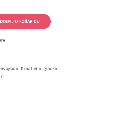
DODAJ U KOŠARICU
are
jevojčice
,
Kreativne igračke
rn