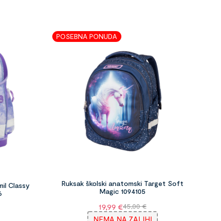
POSEBNA PONUDA
Ruksak školski anatomski Target Soft
il Classy
Magic 1094105
6
19,99
€
45,00
€
NEMA NA ZALIHI