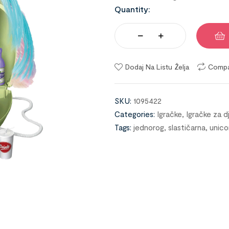
Quantity:
Dodaj Na Listu Želja
Comp
SKU:
1095422
Categories:
Igračke
,
Igračke za d
Tags:
jednorog
,
slastičarna
,
unico