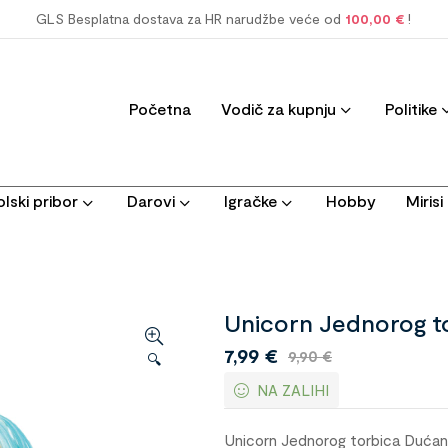
GLS Besplatna dostava za HR narudžbe veće od
100,00 €
!
Početna
Vodič za kupnju
Politike
lski pribor
Darovi
Igračke
Hobby
Miris
Unicorn Jednorog t
7,99
€
9,90
€
🔍
NA ZALIHI
Unicorn Jednorog torbica Dućan