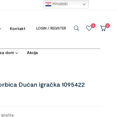
Hrvatski
3
0
Kontakt
LOGIN / REGISTER
i za dom
Akcija
orbica Dućan igračka 1095422
 igračka