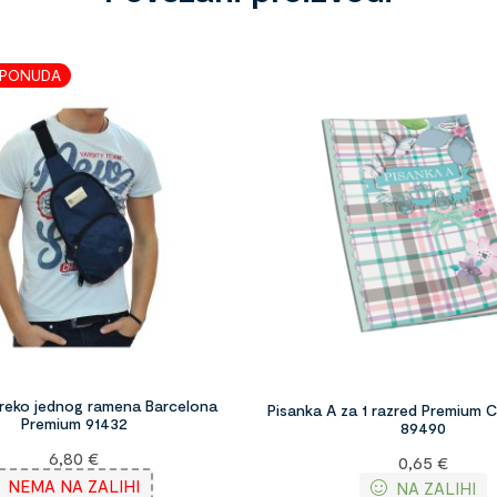
 PONUDA
preko jednog ramena Barcelona
Pisanka A za 1 razred Premium 
Premium 91432
89490
6,80
€
0,65
€
NEMA NA ZALIHI
NA ZALIHI