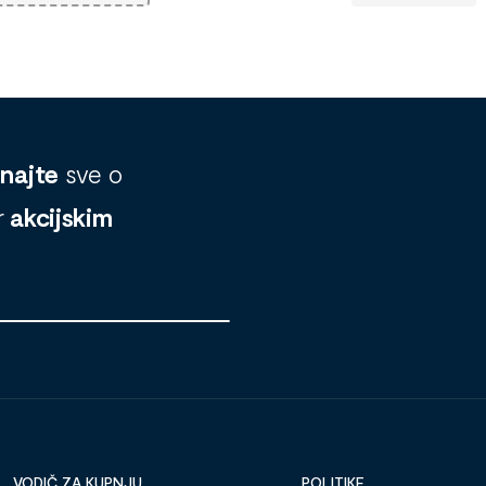
znajte
sve o
r
akcijskim
VODIČ ZA KUPNJU
POLITIKE