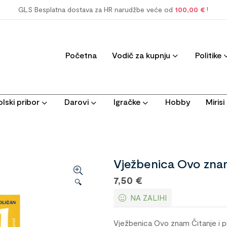
GLS Besplatna dostava za HR narudžbe veće od
100,00 €
!
Početna
Vodič za kupnju
Politike
lski pribor
Darovi
Igračke
Hobby
Miris
Vježbenica Ovo znam
7,50
€
🔍
NA ZALIHI
Vježbenica Ovo znam Čitanje i p