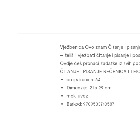
Vježbenica Ovo znam Čitanje i pisanj
– želiš li vježbati čitanje i pisanje i
Ovdje ćeš pronaći zadatke iz svih 
ČITANJE I PISANJE REČENICA I TE
broj stranica: 64
Dimenzije: 21 x 29 cm
meki uvez
Barkod: 9789533710587