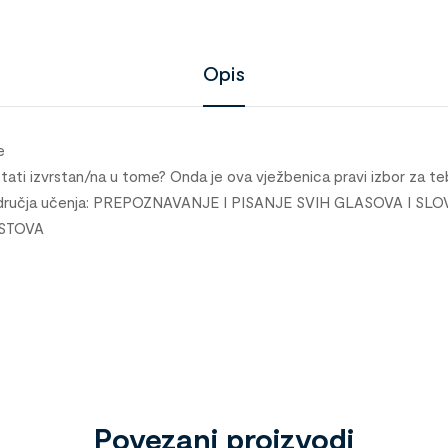
Opis
e
 postati izvrstan/na u tome? Onda je ova vježbenica pravi izbor za t
područja učenja: PREPOZNAVANJE I PISANJE SVIH GLASOVA I SLO
KSTOVA
Povezani proizvodi