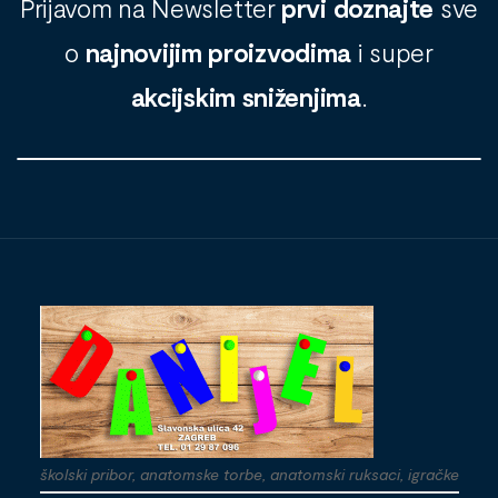
Prijavom na Newsletter
prvi doznajte
sve
o
najnovijim proizvodima
i super
akcijskim sniženjima
.
školski pribor, anatomske torbe, anatomski ruksaci, igračke