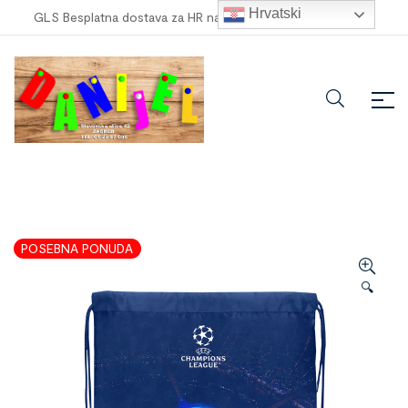
Hrvatski
GLS Besplatna dostava za HR narudžbe veće od
100,00 €
!
POSEBNA PONUDA
🔍