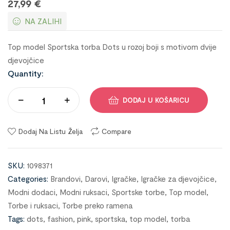
27,99
€
NA ZALIHI
Top model Sportska torba Dots u rozoj boji s motivom dvije
djevojčice
Quantity:
DODAJ U KOŠARICU
Dodaj Na Listu Želja
Compare
SKU:
1098371
Categories:
Brandovi
,
Darovi
,
Igračke
,
Igračke za djevojčice
,
Modni dodaci
,
Modni ruksaci
,
Sportske torbe
,
Top model
,
Torbe i ruksaci
,
Torbe preko ramena
Tags:
dots
,
fashion
,
pink
,
sportska
,
top model
,
torba