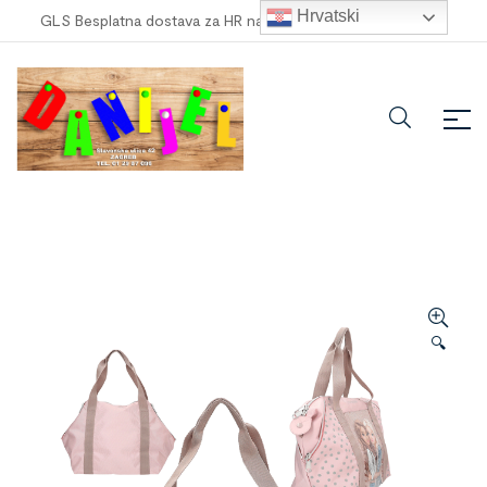
Hrvatski
GLS Besplatna dostava za HR narudžbe veće od
100,00 €
!
🔍